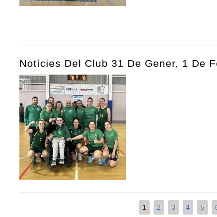
Notícies Del Club 31 De Gener, 1 De 
1
2
3
4
5
Pàgines