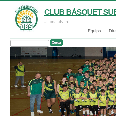
CLUB BÀSQUET SU
#sumatalverd
Equips
Dir
Cerca
Formulari De Cerca