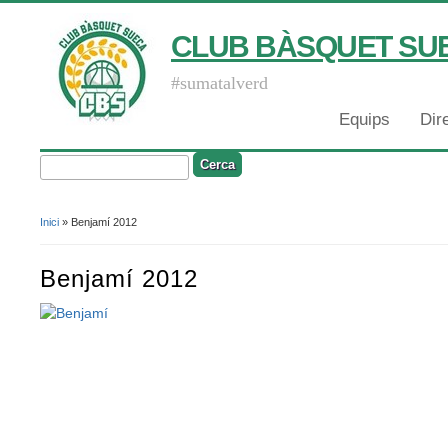
CLUB BÀSQUET SU
#sumatalverd
Equips
Dir
Cerca
Formulari De Cerca
Inici
» Benjamí 2012
You Are Here
Benjamí 2012